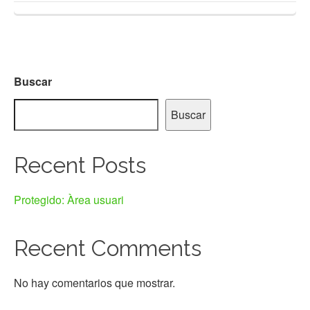
Buscar
Buscar
Recent Posts
Protegido: Àrea usuari
Recent Comments
No hay comentarios que mostrar.